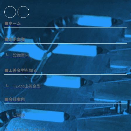
■ホーム
■金型事業
┗ 設備案内
■山善金型を知る
┗ TEAM山善金型
■会社案内
┗ ご挨拶
┗ お知らせ・ブログ