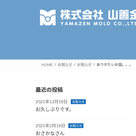
コ
ナ
ン
ビ
テ
ゲ
ン
ー
ツ
シ
へ
ョ
ス
ン
キ
に
ッ
移
HOME
お知らせ
お知らせ
ありがたいお話。。。
プ
動
最近の投稿
2025年12月18日
お知らせ
お久しぶりです。
2025年2月18日
お知らせ
おさかなさん