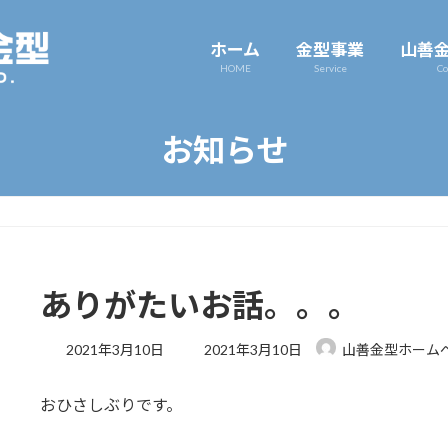
ホーム
金型事業
山善
HOME
Service
Co
お知らせ
ありがたいお話。。。
最
2021年3月10日
2021年3月10日
山善金型ホーム
終
更
おひさしぶりです。
新
日
時