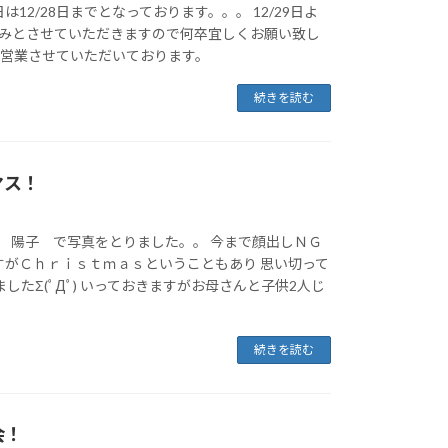
12/28日までとなっております。。。 12/29日よ
休みとさせていただきますので何卒宜しくお願い致し
通常営業させていただいております。
続きを読む
マス！
 陽子 で写真をとりました。。 今まで顔出しＮＧ
すがＣｈｒｉｓｔｍａｓということもあり 思い切って
したΣ(ﾟДﾟ) いっておきますがお母さんと子供2人じ
続きを読む
会！