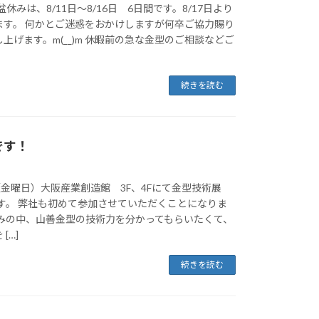
盆休みは、8/11日～8/16日 6日間です。8/17日より
ます。 何かとご迷惑をおかけしますが何卒ご協力賜り
上げます。m(__)m 休暇前の急な金型のご相談などご
続きを読む
です！
（金曜日）大阪産業創造館 3F、4Fにて金型技術展
ます。 弊社も初めて参加させていただくことになりま
試みの中、山善金型の技術力を分かってもらいたくて、
[…]
続きを読む