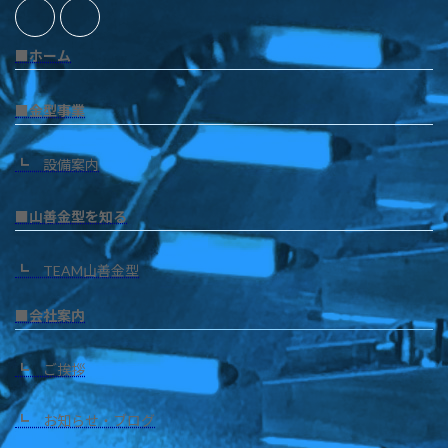
■ホーム
■金型事業
┗ 設備案内
■山善金型を知る
┗ TEAM山善金型
■会社案内
┗ ご挨拶
┗ お知らせ・ブログ