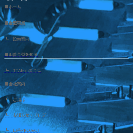
■ホーム
■金型事業
┗ 設備案内
■山善金型を知る
┗ TEAM山善金型
■会社案内
┗ ご挨拶
┗ お知らせ・ブログ
┗ 山善PROJECT