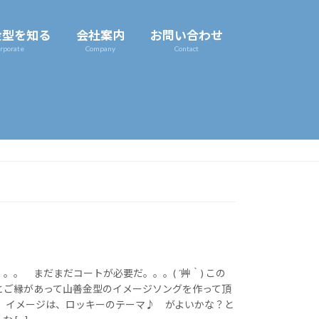
金型を知る
会社案内
お問い合わせ
rporate
Company
Contact
。。 まだまだコートが必要だ。。。( ´艸｀) この
とご縁があって山善金型のイメージソングを作って頂
。 イメージは、ロッキーのテーマ♪ がよいかな？と