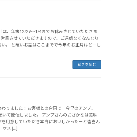
社は、年末12/29～1/4までお休みさせていただきま
は通常営業させていただきますので、ご遠慮なくなんなり
さい。 と硬いお話はここまでで今年のお正月はどーし
続きを読む
終わりました！お客様との合同で 今里のアンプ、
して頂いて開催しました。 アンプさんのおさかなは美味
ぶを用意していただき本当においしかったーと皆喜ん
マス […]