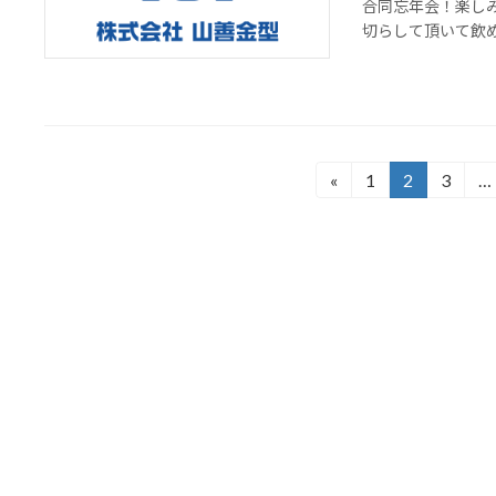
合同忘年会！楽しみ
切らして頂いて飲めや
投
«
1
2
3
…
固
固
固
定
定
定
稿
ペ
ペ
ペ
の
ー
ー
ー
ジ
ジ
ジ
ペ
ー
ジ
送
り