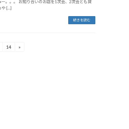
ー。。。 お知り合いのお店を1次会、2次会とも貸
 […]
続きを読む
14
»
固
定
ペ
ー
ジ