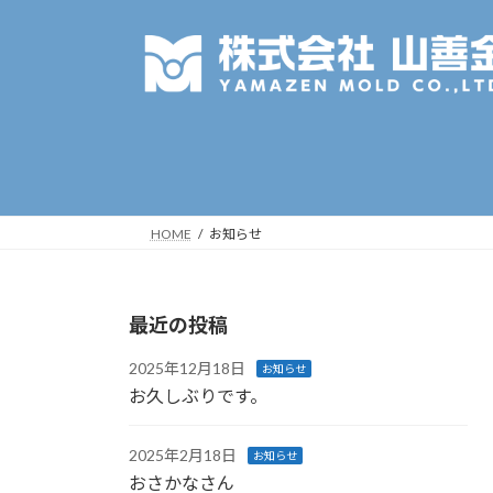
コ
ナ
ン
ビ
テ
ゲ
ン
ー
ツ
シ
へ
ョ
ス
ン
キ
に
ッ
移
HOME
お知らせ
プ
動
最近の投稿
2025年12月18日
お知らせ
お久しぶりです。
2025年2月18日
お知らせ
おさかなさん