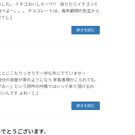
した。 イチゴおいしそー???? 採りたてイチゴって
食べよー。。。 チョコレートは、毎年顧問の先生から
 […]
続きを読む
にとじこもりっきりで一歩も外にでていませー
自分の部屋が家のようになり 来客者様がこられても、
『おー』という阿吽の呼吸ではいって来て頂けるの
んです よねー […]
続きを読む
めでとうございます。