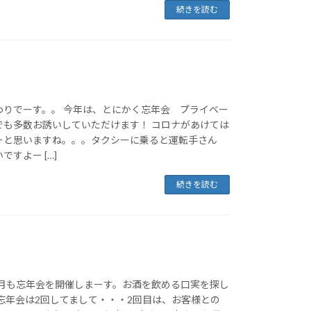
続きを読む
わりでーす。。 今年は、とにかく忘年会 プライベー
でも多数お誘いしていただけます！ コロナがあけては
ーと思いますね。。。タクシーに乗ると運転手さん
すよー […]
続きを読む
2月も忘年会を開催しまーす。お酒を飲める口実を探し
忘年会は2回してまして・・・2回目は、お客様との