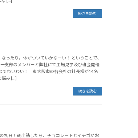
 […]
続きを読む
くなったり。体がついていかなーい！ ということで、
会第一支部のメンバーと弊社にて工場見学及び班会開催
なでわいわい！ 東大阪市の各会社の社長様が14名
み […]
続きを読む
けの初日！朝出勤したら、チョコレートとイチゴがお