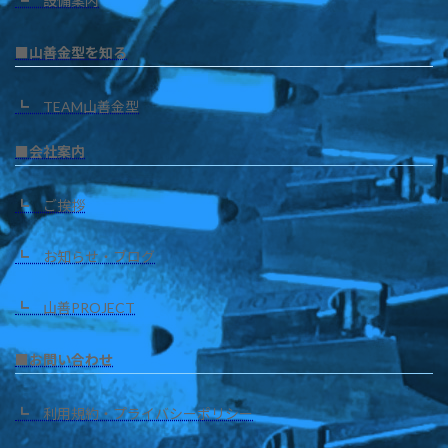
┗ 設備案内
■山善金型を知る
┗ TEAM山善金型
■会社案内
┗ ご挨拶
┗ お知らせ・ブログ
┗ 山善PROJECT
■お問い合わせ
┗ 利用規約・プライバシーポリシー