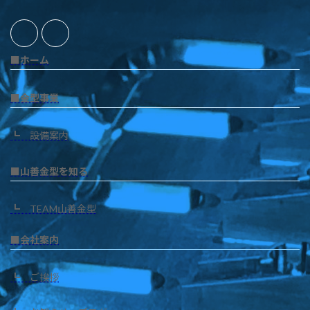
■ホーム
■金型事業
┗ 設備案内
■山善金型を知る
┗ TEAM山善金型
■会社案内
┗ ご挨拶