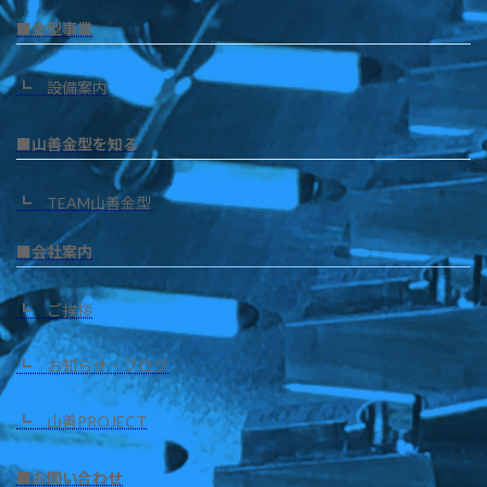
■金型事業
┗ 設備案内
■山善金型を知る
┗ TEAM山善金型
■会社案内
┗ ご挨拶
┗ お知らせ・ブログ
┗ 山善PROJECT
■お問い合わせ