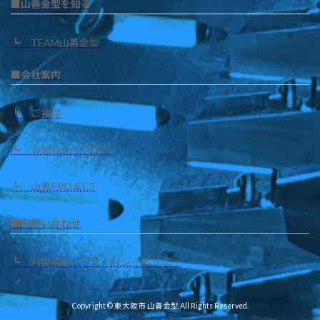
■山善金型を知る
┗ TEAM山善金型
■会社案内
┗ ご挨拶
┗ お知らせ・ブログ
┗ 山善PROJECT
■お問い合わせ
┗ 利用規約・プライバシーポリシー
Copyright © 東大阪市 山善金型 All Rights Reserved.