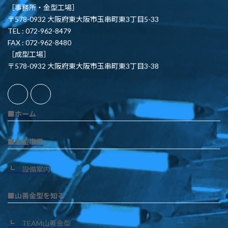
［事務所・金型工場］
〒578-0932 大阪府東大阪市玉串町東3丁目5-33
TEL : 072-962-8479
FAX : 072-962-8480
［成型工場］
〒578-0932 大阪府東大阪市玉串町東3丁目3-38
■ホーム
■金型事業
┗ 設備案内
■山善金型を知る
┗ TEAM山善金型