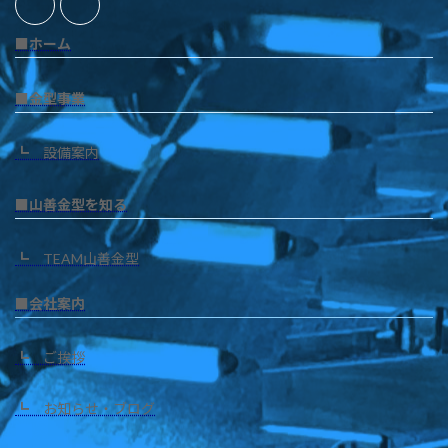
■ホーム
■金型事業
┗ 設備案内
■山善金型を知る
┗ TEAM山善金型
■会社案内
┗ ご挨拶
┗ お知らせ・ブログ